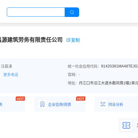
昌源建筑劳务有限责任公司
复制
91420381MA48TEJG
：汪昌涛
统一社会信用代码：
-
更多电话
官网：
地址：
丹江口市沿江大道水都风情1幢1单元
务
企业信用/资质
同业分析
解企业优势产
详情了解企业评价/荣
深度分析同业数
誉资质