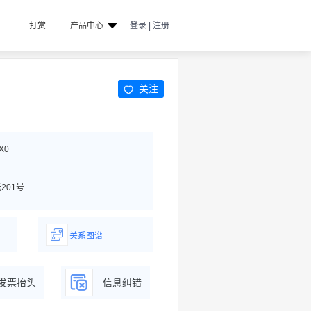
打赏
产品中心
登录 | 注册
关注
X0
201号
关系图谱
据
一图了解企业商务关系
发票抬头
信息纠错