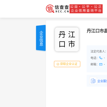
丹江口市
丹
江
企业信息
口
市
法定代表人
-
电话：
获取企业认证
-
邮箱：
企业服
详情了
品/服务