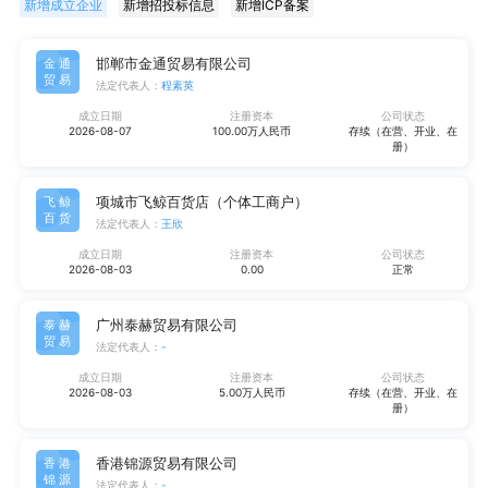
新增成立企业
新增招投标信息
新增ICP备案
邯郸市金通贸易有限公司
金通
贸易
法定代表人：
程素英
成立日期
注册资本
公司状态
2026-08-07
100.00万人民币
存续（在营、开业、在
册）
项城市飞鲸百货店（个体工商户）
飞鲸
百货
法定代表人：
王欣
成立日期
注册资本
公司状态
2026-08-03
0.00
正常
广州泰赫贸易有限公司
泰赫
贸易
法定代表人：
-
成立日期
注册资本
公司状态
2026-08-03
5.00万人民币
存续（在营、开业、在
册）
香港锦源贸易有限公司
香港
锦源
法定代表人：
-