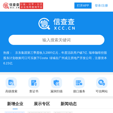
打开APP
登录/注册
热搜：
京东集团第三季度收入2991亿元，年度活跃用户破7亿
瑞幸咖啡控股
股东计划收购可口可乐旗下Costa
绿城在广州成立房地产开发公司，注册资本
6.23亿
高级搜索
查证书
漏洞扫描
接口服务
可信网站
新增企业
展示专区
新闻动态