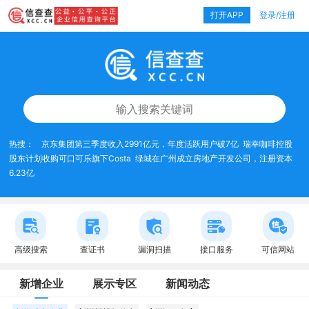
打开APP
登录/注册
热搜：
京东集团第三季度收入2991亿元，年度活跃用户破7亿
瑞幸咖啡控股
股东计划收购可口可乐旗下Costa
绿城在广州成立房地产开发公司，注册资本
6.23亿
高级搜索
查证书
漏洞扫描
接口服务
可信网站
新增企业
展示专区
新闻动态