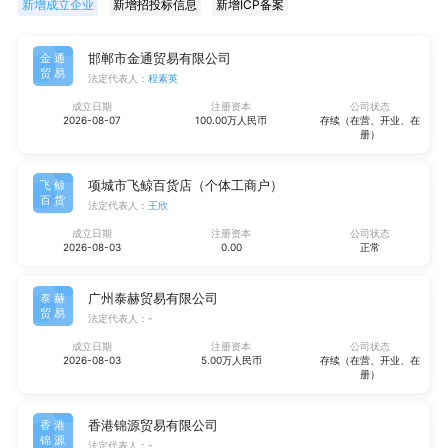
新增成立企业
新增招投标信息
新增ICP备案
邯郸市金通贸易有限公司
金通
贸易
法定代表人：
程素英
成立日期
注册资本
公司状态
2026-08-07
100.00万人民币
存续（在营、开业、在
册）
项城市飞鲸百货店（个体工商户）
飞鲸
百货
法定代表人：
王欣
成立日期
注册资本
公司状态
2026-08-03
0.00
正常
广州泰赫贸易有限公司
泰赫
贸易
法定代表人：
-
成立日期
注册资本
公司状态
2026-08-03
5.00万人民币
存续（在营、开业、在
册）
香港锦源贸易有限公司
香港
锦源
法定代表人：
-