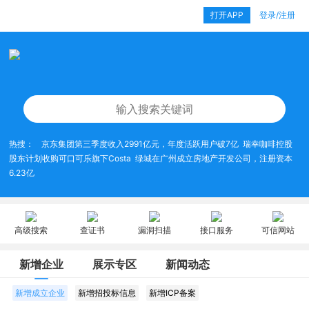
打开APP
登录/注册
热搜：
京东集团第三季度收入2991亿元，年度活跃用户破7亿
瑞幸咖啡控股
股东计划收购可口可乐旗下Costa
绿城在广州成立房地产开发公司，注册资本
6.23亿
高级搜索
查证书
漏洞扫描
接口服务
可信网站
新增企业
展示专区
新闻动态
新增成立企业
新增招投标信息
新增ICP备案