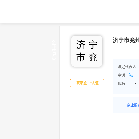
济宁市兖
济
宁
企业信息
市
兖
法定代表人
-
电话：
获取企业认证
-
邮箱：
企业服
详情了
品/服务