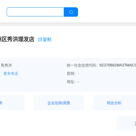
州区秀洪理发店
复制
92370882MA3TMAC
：陈秀洪
统一社会信用代码：
-
更多电话
官网：
-
地址：
务
企业信用/资质
同业分析
解企业优势产
详情了解企业评价/荣
深度分析同业数
誉资质