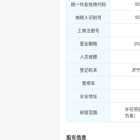
9
统一社会信用代码
9
纳税人识别号
工商注册号
营业期限
20
人员规模
登记机关
济
曾用名
企业地址
许可项
经营范围
为准）
股东信息