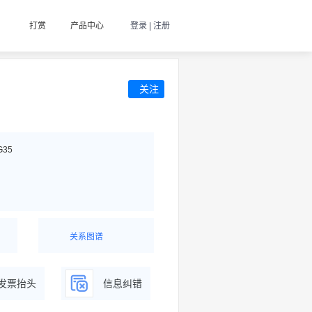
打赏
产品中心
登录 | 注册
关注
G35
关系图谱
据
一图了解企业商务关系
发票抬头
信息纠错