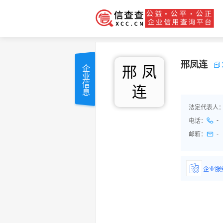
邢凤连
邢
凤
企业信息
连
法定代表人
-
电话：
-
邮箱：
企业服
详情了
品/服务