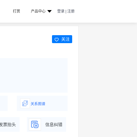
打赏
产品中心
登录 | 注册
关注
关系图谱
据
一图了解企业商务关系
发票抬头
信息纠错