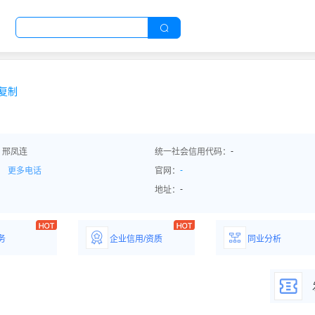
复制
-
：邢凤连
统一社会信用代码：
-
更多电话
官网：
-
地址：
务
企业信用/资质
同业分析
解企业优势产
详情了解企业评价/荣
深度分析同业数
誉资质