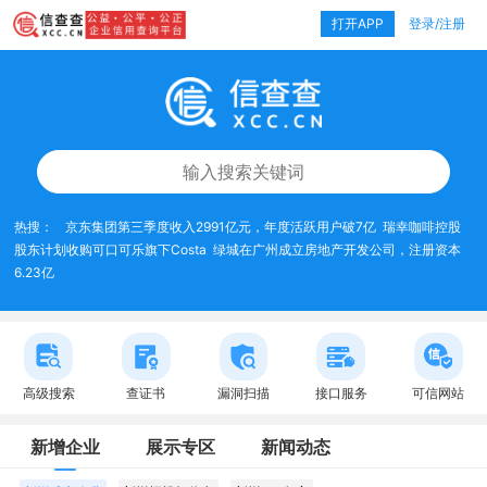
打开APP
登录/注册
热搜：
京东集团第三季度收入2991亿元，年度活跃用户破7亿
瑞幸咖啡控股
股东计划收购可口可乐旗下Costa
绿城在广州成立房地产开发公司，注册资本
6.23亿
高级搜索
查证书
漏洞扫描
接口服务
可信网站
新增企业
展示专区
新闻动态