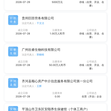
2026-07-29
5000万元
存续（在营、开业、在
册）
贵州巨匝劳务有限公司
巨匝
劳务
法定代表人：
干文洁
成立日期
注册资本
公司状态
2026-07-28
1.00万人民币
存续（在营、开业、在
册）
广州欣睿生物科技有限公司
欣睿
生物
法定代表人：
郭晓晴
成立日期
注册资本
公司状态
2026-07-28
50.00万人民币
存续（在营、开业、在
册）
齐河县顺心房产中介信息服务有限公司第一分公司
齐河
县顺
法定代表人：
王辉
成立日期
注册资本
公司状态
2026-07-28
0.00
在营（开业）企业
平顶山市卫东区安颐养生保健馆（个体工商户）
安颐