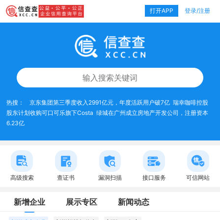
打开APP
登录/注册
热搜：
京东集团第三季度收入2991亿元，年度活跃用户破7亿
瑞幸咖啡控股
股东计划收购可口可乐旗下Costa
绿城在广州成立房地产开发公司，注册资本
6.23亿
高级搜索
查证书
漏洞扫描
接口服务
可信网站
新增企业
展示专区
新闻动态