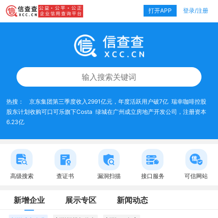
打开APP
登录/注册
热搜：
京东集团第三季度收入2991亿元，年度活跃用户破7亿
瑞幸咖啡控股
股东计划收购可口可乐旗下Costa
绿城在广州成立房地产开发公司，注册资本
6.23亿
高级搜索
查证书
漏洞扫描
接口服务
可信网站
新增企业
展示专区
新闻动态