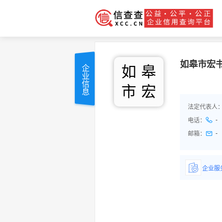
如皋市宏
如
皋
企业信息
市
宏
法定代表人
-
电话：
-
邮箱：
企业服
详情了
品/服务