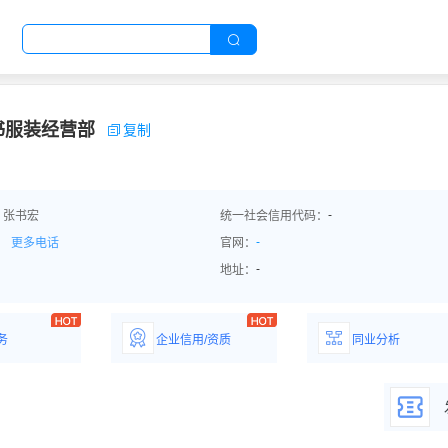
书服装经营部
复制
-
：张书宏
统一社会信用代码：
-
更多电话
官网：
-
地址：
务
企业信用/资质
同业分析
解企业优势产
详情了解企业评价/荣
深度分析同业数
誉资质