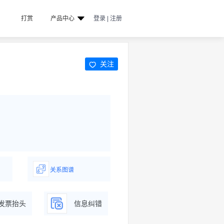
打赏
产品中心
登录 | 注册
关注
关系图谱
据
一图了解企业商务关系
发票抬头
信息纠错