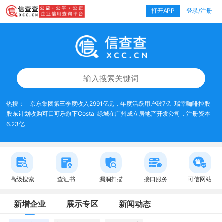
打开APP
登录/注册
热搜：
京东集团第三季度收入2991亿元，年度活跃用户破7亿
瑞幸咖啡控股
股东计划收购可口可乐旗下Costa
绿城在广州成立房地产开发公司，注册资本
6.23亿
高级搜索
查证书
漏洞扫描
接口服务
可信网站
新增企业
展示专区
新闻动态