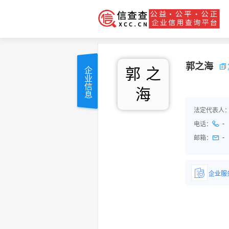
郭之海
郭
之
企业信息
海
法定代表人
-
电话：
-
邮箱：
企业服
详情了
品/服务