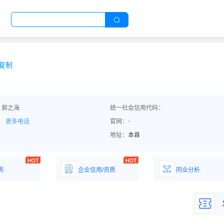
复制
：郭之海
统一社会信用代码：
-
更多电话
官网：
地址：
本县
务
企业信用/资质
同业分析
解企业优势产
详情了解企业评价/荣
深度分析同业数
誉资质