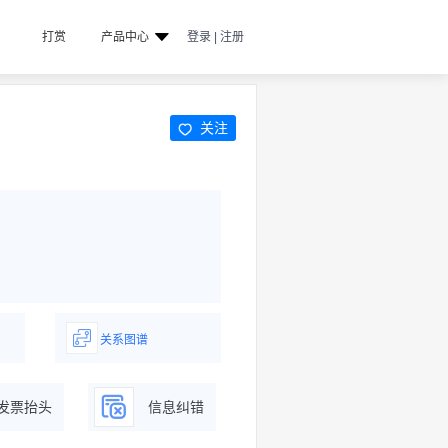
打赏
产品中心
登录 | 注册
关注
关系图谱
据
一图了解企业商务关系
发票抬头
信息纠错